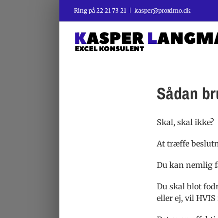
Skip
Ring på
22 21 73 21
|
kasper@proximo.dk
to
content
Sådan bru
Skal, skal ikke?
At træffe beslut
Du kan nemlig få
Du skal blot fod
eller ej, vil HV