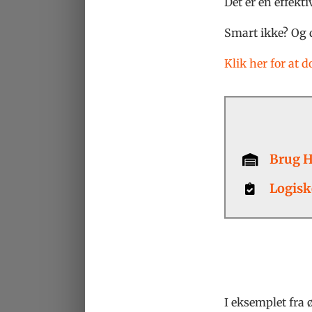
Det er en effekt
Smart ikke? Og d
Klik her for at 
Brug H
Logisk
I eksemplet fra 