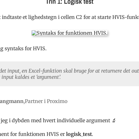
Trin 1: Logisk test
t indtaste et lighedstegn i cellen C2 for at starte HVIS-funk
ig syntaks for HVIS.
et input, en Excel-funktion skal bruge for at returnere det out
t input kaldes et ‘argument’.
Langmann
,
Partner i Proximo
 jeg i dybden med hvert individuelle argument 🔬
ment for funktionen HVIS er
logisk_test
.