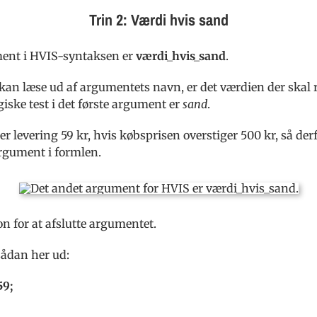
Trin 2: Værdi hvis sand
ent i HVIS-syntaksen er
værdi_hvis_sand
.
an læse ud af argumentets navn, er det værdien der skal r
ogiske test i det første argument er
sand
.
r levering 59 kr, hvis købsprisen overstiger 500 kr, så derf
rgument i formlen.
n for at afslutte argumentet.
sådan her ud:
59;