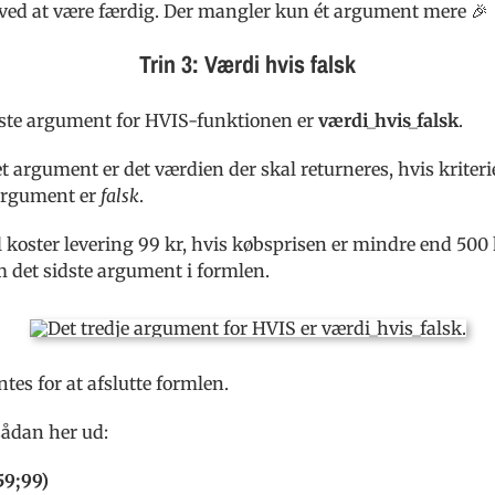
e ved at være færdig. Der mangler kun ét argument mere 🎉
Trin 3: Værdi hvis falsk
idste argument for HVIS-funktionen er
værdi_hvis_falsk
.
 argument er det værdien der skal returneres, hvis kriterie
e argument er
falsk
.
 koster levering 99 kr, hvis købsprisen er mindre end 500 k
m det sidste argument i formlen.
tes for at afslutte formlen.
sådan her ud:
9;99)