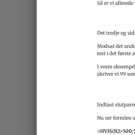
Så er vi allered
Det tredje og s
Modsat det andet
test i det først
I vores eksempel
skriver vi 99 so
Indtast slutparen
Nu ser formlen 
=HVIS(B2>500;5