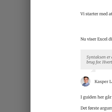
Vi starter med a
Nu viser Excel d
Syntaksen er d
brug for. Hver
Kasper 
I guiden her går
Det første argu