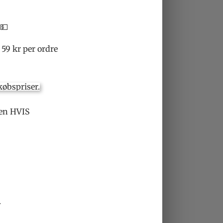
 💵
 59 kr per ordre
nen HVIS
.