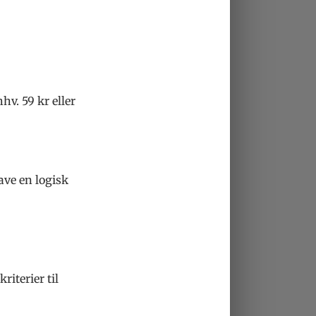
v. 59 kr eller
ave en logisk
iterier til