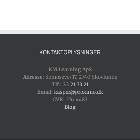
KONTAKTOPLYSNINGER
KM Learning ApS
Adresse:
Sømosevej 17, 2740 Skovlunde
Tlf.:
22 21 73 21
Email:
kasper@proximo.dk
CVR:
37614483
Blog