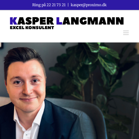
Skip
Ring på
22 21 73 21
|
kasper@proximo.dk
to
content