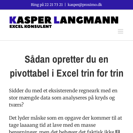
Skip
Ring på
22 21 73 21
|
kasper@proximo.dk
to
content
Sådan opretter du en
pivottabel i Excel trin for trin
Sidder du med et eksisterende regneark med en
stor mængde data som analyseres på kryds og
tværs?
Det lyder måske som en opgave der kommer til at
tage laaaang tid at lave med en masse
beregninger, men det behøver det faktisk ikke 🧮