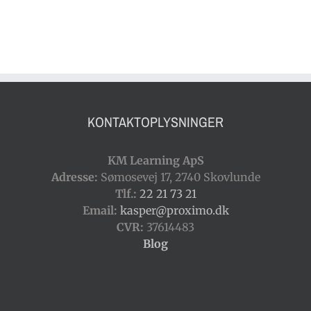
KONTAKTOPLYSNINGER
KM Learning ApS
Adresse:
Sømosevej 17, 2740 Skovlunde
Tlf.:
22 21 73 21
Email:
kasper@proximo.dk
CVR:
37614483
Blog